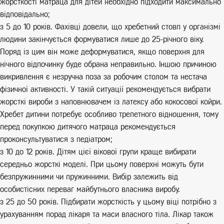
жорсткості матраца для дітей необхідно підходити максимально
відповідально;
з 5 до 10 років. Фахівці довели, що хребетний стовп у організмі
людини закінчується формуватися лише до 25-річного віку.
Поряд із цим він може деформуватися, якщо поверхня для
нічного відпочинку буде обрана неправильно. Іншою причиною
викривлення є незручна поза за робочим столом та нестача
фізичної активності. У такій ситуації рекомендується вибрати
жорсткі вироби з наповнювачем із латексу або кокосової койри.
Хребет дитини потребує особливо трепетного відношення, тому
перед покупкою дитячого матраца рекомендується
проконсультуватися з педіатром;
з 10 до 12 років. Дітям цієї вікової групи краще вибирати
середньо жорсткі моделі. При цьому поверхні можуть бути
безпружинними чи пружинними. Вибір залежить від
особистісних переваг майбутнього власника виробу.
з 25 до 50 років. Підбирати жорсткість у цьому віці потрібно з
урахуванням порад лікаря та маси власного тіла. Лікар також