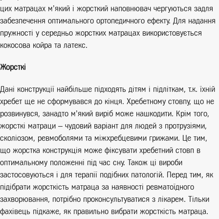
цих матрацах м’який і жорсткий наповнювач чергуються задля
забезпечення оптимального ортопедичного ефекту. Для надання
пружності у середньо жорстких матрацах використовується
кокосова койра та латекс.
Жорсткі
Дані конструкції найбільше підходять дітям і підліткам, т.к. їхній
хребет ще не сформувався до кінця. Хребетному стовпу, що не
розвинувся, занадто м’який виріб може нашкодити. Крім того,
жорсткі матраци – чудовий варіант для людей з протрузіями,
сколіозом, ревмоболями та міжхребцевими грижами. Це тим,
що жорстка конструкція може фіксувати хребетний стовп в
оптимальному положенні під час сну. Також ці вироби
застосовуються і для терапії подібних патологій. Перед тим, як
підібрати жорсткість матраца за наявності ревматоїдного
захворювання, потрібно проконсультуватися з лікарем. Тільки
фахівець підкаже, як правильно вибрати жорсткість матраца.