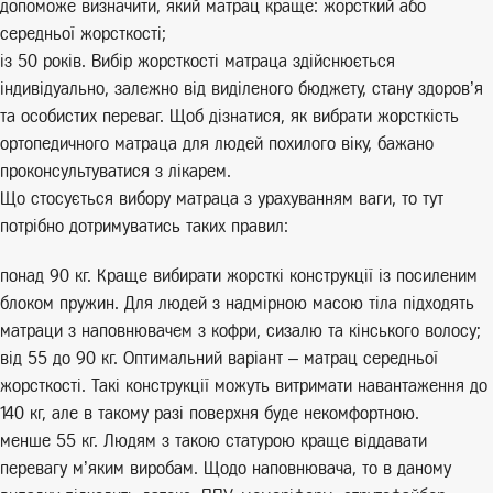
допоможе визначити, який матрац краще: жорсткий або
середньої жорсткості;
із 50 років. Вибір жорсткості матраца здійснюється
індивідуально, залежно від виділеного бюджету, стану здоров’я
та особистих переваг. Щоб дізнатися, як вибрати жорсткість
ортопедичного матраца для людей похилого віку, бажано
проконсультуватися з лікарем.
Що стосується вибору матраца з урахуванням ваги, то тут
потрібно дотримуватись таких правил:
понад 90 кг. Краще вибирати жорсткі конструкції із посиленим
блоком пружин. Для людей з надмірною масою тіла підходять
матраци з наповнювачем з кофри, сизалю та кінського волосу;
від 55 до 90 кг. Оптимальний варіант – матрац середньої
жорсткості. Такі конструкції можуть витримати навантаження до
140 кг, але в такому разі поверхня буде некомфортною.
менше 55 кг. Людям з такою статурою краще віддавати
перевагу м’яким виробам. Щодо наповнювача, то в даному