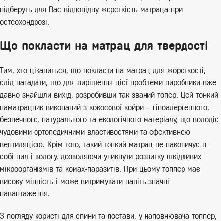
підберуть для Вас відповідну жорсткість матраца при
остеохондрозі.
Що покласти на матрац для твердості
Тим, хто цікавиться, що покласти на матрац для жорсткості,
слід нагадати, що для вирішення цієї проблеми виробники вже
давно знайшли вихід, розробивши так званий топер. Цей тонкий
наматрацник виконаний з кокосової койри – гіпоалергенного,
безпечного, натурального та екологічного матеріалу, що володіє
чудовими ортопедичними властивостями та ефективною
вентиляцією. Крім того, такий тонкий матрац не накопичує в
собі пил і вологу, дозволяючи уникнути розвитку шкідливих
мікроорганізмів та комах-паразитів. При цьому топпер має
високу міцність і може витримувати навіть значні
навантаження.
З погляду користі для спини та постави, у наповнювача топпер,