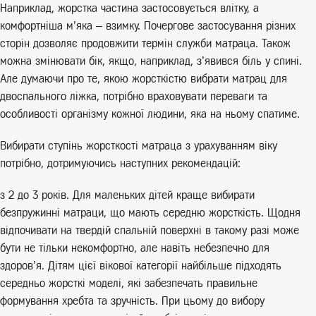
Наприклад, жорстка частина застосовується влітку, а
комфортніша м’яка – взимку. Почергове застосування різних
сторін дозволяє продовжити термін служби матраца. Також
можна змінювати бік, якщо, наприклад, з’явився біль у спині.
Але думаючи про те, якою жорсткістю вибрати матрац для
двоспального ліжка, потрібно враховувати переваги та
особливості організму кожної людини, яка на ньому спатиме.
Вибирати ступінь жорсткості матраца з урахуванням віку
потрібно, дотримуючись наступних рекомендацій:
з 2 до 3 років. Для маленьких дітей краще вибирати
безпружинні матраци, що мають середню жорсткість. Щодня
відпочивати на твердій спальній поверхні в такому разі може
бути не тільки некомфортно, але навіть небезпечно для
здоров’я. Дітям цієї вікової категорії найбільше підходять
середньо жорсткі моделі, які забезпечать правильне
формування хребта та зручність. При цьому до вибору