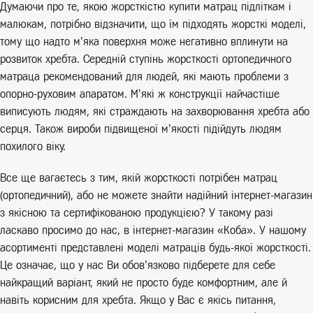
Думаючи про те, якою жорсткістю купити матрац підліткам і
малюкам, потрібно відзначити, що їм підходять жорсткі моделі,
тому що надто м’яка поверхня може негативно вплинути на
розвиток хребта. Середній ступінь жорсткості ортопедичного
матраца рекомендований для людей, які мають проблеми з
опорно-руховим апаратом. М’які ж конструкції найчастіше
виписують людям, які страждають на захворювання хребта або
серця. Також вироби підвищеної м’якості підійдуть людям
похилого віку.
Все ще вагаєтесь з тим, якій жорсткості потрібен матрац
(ортопедичний), або не можете знайти надійний інтернет-магазин
з якісною та сертифікованою продукцією? У такому разі
ласкаво просимо до нас, в інтернет-магазин «Коба». У нашому
асортименті представлені моделі матраців будь-якої жорсткості.
Це означає, що у нас Ви обов’язково підберете для себе
найкращий варіант, який не просто буде комфортним, але й
навіть корисним для хребта. Якщо у Вас є якісь питання,