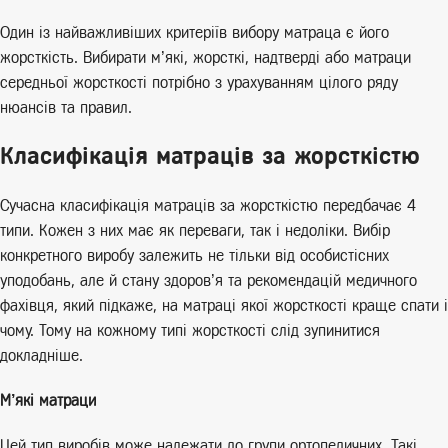
Один із найважливіших критеріїв вибору матраца є його
жорсткість. Вибирати м’які, жорсткі, надтверді або матраци
середньої жорсткості потрібно з урахуванням цілого ряду
нюансів та правил.
Класифікація матраців за жорсткістю
Сучасна класифікація матраців за жорсткістю передбачає 4
типи. Кожен з них має як переваги, так і недоліки. Вибір
конкретного виробу залежить не тільки від особистісних
уподобань, але й стану здоров’я та рекомендацій медичного
фахівця, який підкаже, на матраці якої жорсткості краще спати і
чому. Тому на кожному типі жорсткості слід зупинитися
докладніше.
М’які матраци
Цей тип виробів може належати до групи ортопедичних. Такі