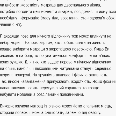
як вибрати жорсткість матраца для двоспального ліжка,
потрібно погодити цей момент з лікарем, повідомивши йому всю
необхідну інформацію (масу тіла, зростання, стан здоров’я обох
членів сім’ї).
Підходяща поза для нічного відпочинку теж може вплинути на
вибір моделі. Наприклад, тим, хто любить спати на животі,
краще вибирати матраци з жорсткішою поверхнею. Якщо Ви
засинаєте на боці, то почуватиметься комфортніше на м’яких
конструкціях. Для тих, хто віддає перевагу нічному відпочинку
на спині, найбільш підходящими матрацами стануть середньо
жорсткі поверхні. На зручність впливає і фізична активність.
Так, високі навантаження припускають жорсткість. Якщо фізичні
навантаження носять нерегулярний характер, то краще
набувати моделей з розділеними половинками.
Використовуючи матрац із різною жорсткістю спальних місць,
сторони поверхні можна змінювати, залежно від сезону.