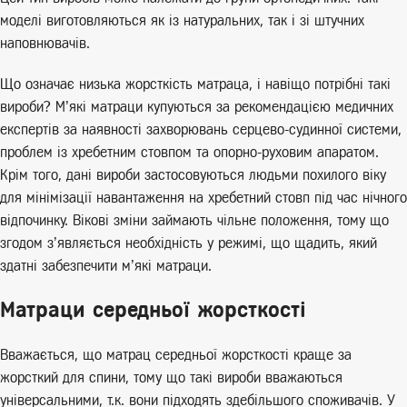
моделі виготовляються як із натуральних, так і зі штучних
наповнювачів.
Що означає низька жорсткість матраца, і навіщо потрібні такі
вироби? М’які матраци купуються за рекомендацією медичних
експертів за наявності захворювань серцево-судинної системи,
проблем із хребетним стовпом та опорно-руховим апаратом.
Крім того, дані вироби застосовуються людьми похилого віку
для мінімізації навантаження на хребетний стовп під час нічного
відпочинку. Вікові зміни займають чільне положення, тому що
згодом з’являється необхідність у режимі, що щадить, який
здатні забезпечити м’які матраци.
Матраци середньої жорсткості
Вважається, що матрац середньої жорсткості краще за
жорсткий для спини, тому що такі вироби вважаються
універсальними, т.к. вони підходять здебільшого споживачів. У