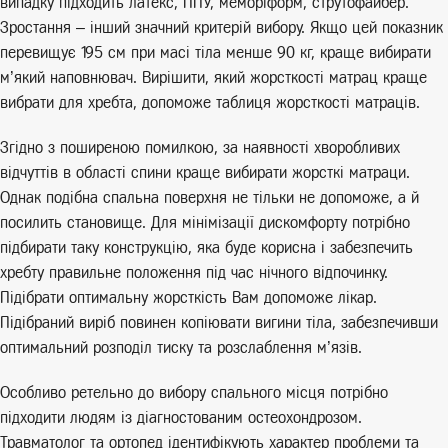
випадку підходить латекс, ППУ, меморіформ, струтофайбер.
Зростання – інший значний критерій вибору. Якщо цей показник
перевищує 195 см при масі тіла менше 90 кг, краще вибирати
м’який наповнювач. Вирішити, який жорсткості матрац краще
вибрати для хребта, допоможе таблиця жорсткості матраців.
Згідно з поширеною помилкою, за наявності хворобливих
відчуттів в області спини краще вибирати жорсткі матраци.
Однак подібна спальна поверхня не тільки не допоможе, а й
посилить становище. Для мінімізації дискомфорту потрібно
підбирати таку конструкцію, яка буде корисна і забезпечить
хребту правильне положення під час нічного відпочинку.
Підібрати оптимальну жорсткість Вам допоможе лікар.
Підібраний виріб повинен копіювати вигини тіла, забезпечивши
оптимальний розподіл тиску та розслаблення м’язів.
Особливо ретельно до вибору спального місця потрібно
підходити людям із діагностованим остеохондрозом.
Травматолог та ортопед ідентифікують характер проблеми та