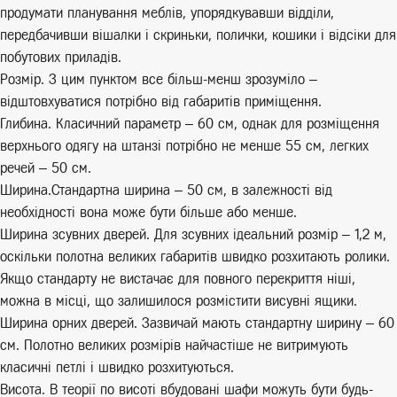
продумати планування меблів, упорядкувавши відділи,
передбачивши вішалки і скриньки, полички, кошики і відсіки для
побутових приладів.
Розмір. З цим пунктом все більш-менш зрозуміло –
відштовхуватися потрібно від габаритів приміщення.
Глибина. Класичний параметр – 60 см, однак для розміщення
верхнього одягу на штанзі потрібно не менше 55 см, легких
речей – 50 см.
Ширина.Стандартна ширина – 50 см, в залежності від
необхідності вона може бути більше або менше.
Ширина зсувних дверей. Для зсувних ідеальний розмір – 1,2 м,
оскільки полотна великих габаритів швидко розхитають ролики.
Якщо стандарту не вистачає для повного перекриття ніші,
можна в місці, що залишилося розмістити висувні ящики.
Ширина орних дверей. Зазвичай мають стандартну ширину – 60
см. Полотно великих розмірів найчастіше не витримують
класичні петлі і швидко розхитуються.
Висота. В теорії по висоті вбудовані шафи можуть бути будь-