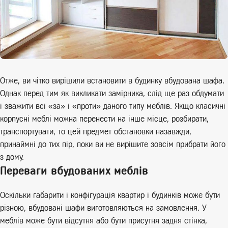
Отже, ви чітко вирішили встановити в будинку вбудована шафа.
Однак перед тим як викликати замірника, слід ще раз обдумати
і зважити всі «за» і «проти» даного типу меблів. Якщо класичні
корпусні меблі можна перенести на інше місце, розбирати,
транспортувати, то цей предмет обстановки назавжди,
принаймні до тих пір, поки ви не вирішите зовсім прибрати його
з дому.
Переваги вбудованих меблів
Оскільки габарити і конфігурація квартир і будинків може бути
різною, вбудовані шафи виготовляються на замовлення. У
меблів може бути відсутня або бути присутня задня стінка,