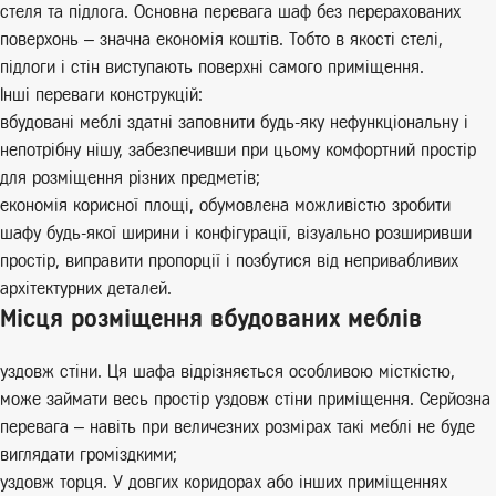
стеля та підлога. Основна перевага шаф без перерахованих
поверхонь – значна економія коштів. Тобто в якості стелі,
підлоги і стін виступають поверхні самого приміщення.
Інші переваги конструкцій:
вбудовані меблі здатні заповнити будь-яку нефункціональну і
непотрібну нішу, забезпечивши при цьому комфортний простір
для розміщення різних предметів;
економія корисної площі, обумовлена можливістю зробити
шафу будь-якої ширини і конфігурації, візуально розширивши
простір, виправити пропорції і позбутися від непривабливих
архітектурних деталей.
Місця розміщення вбудованих меблів
уздовж стіни. Ця шафа відрізняється особливою місткістю,
може займати весь простір уздовж стіни приміщення. Серйозна
перевага – навіть при величезних розмірах такі меблі не буде
виглядати громіздкими;
уздовж торця. У довгих коридорах або інших приміщеннях